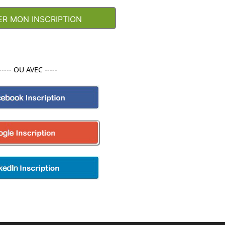
----- OU AVEC -----