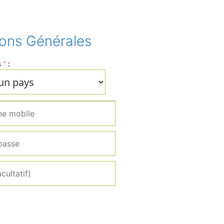
ions Générales
s
:
*